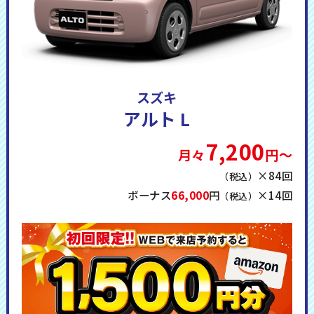
スズキ
アルト
L
7,200
月々
円～
×84回
（税込）
ボーナス
66,000
円
×14回
（税込）