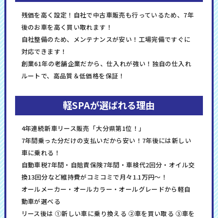
残価を高く設定！自社で中古車販売も行っているため、7年
後のお車を高く買い取れます！
自社整備のため、メンテナンスが安い！工場完備ですぐに
対応できます！
創業61年の老舗企業だから、仕入れが強い！独自の仕入れ
ルートで、高品質＆低価格を保証！
軽SPAが選ばれる理由
4年連続新車リース販売「大分県第1位！」
7年間乗った分だけの支払いだから安い！7年後には新しい
車に乗れる！
自動車税7年間・自賠責保険7年間・車検代2回分・オイル交
換13回分など維持費がコミコミで月々1.1万円～！
オールメーカー・オールカラー・オールグレードから軽自
動車が選べる
リース後は ①新しい車に乗り換える ②車を買い取る ③車を